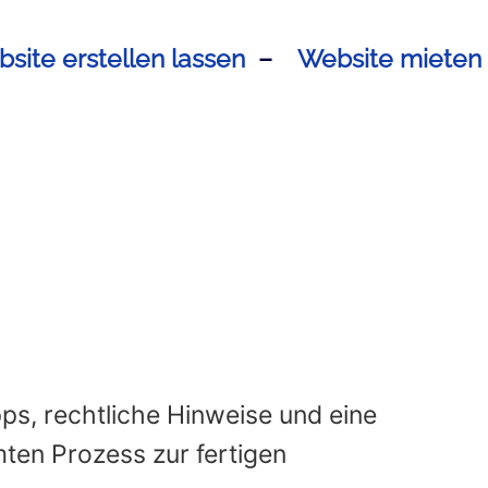
site erstellen lassen
–
Website mieten
nktioniert’s
Für dich
Kurs
Blog
pps, rechtliche Hinweise und eine
amten Prozess zur fertigen