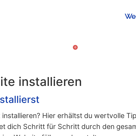
Web
0
So fu
0,00
€
te installieren
tallierst
installieren? Hier erhältst du wertvolle Ti
eitet dich Schritt für Schritt durch den ges