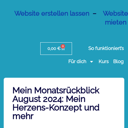
Website erstellen lassen
–
Website
mieten
0
So funktioniert’s
0,00
€
Für dich
Kurs
Blog
Mein Monatsrückblick
August 2024: Mein
Herzens-Konzept und
mehr